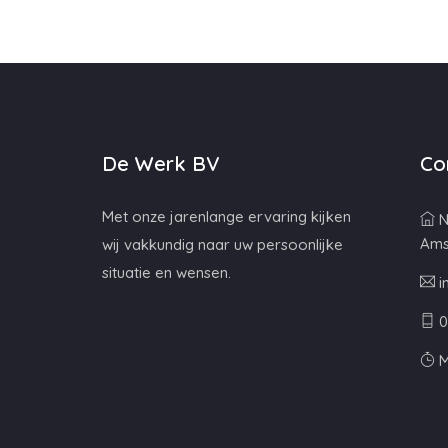
De Werk BV
Co
Met onze jarenlange ervaring kijken
N
Ams
wij vakkundig naar uw persoonlijke
situatie en wensen.
i
0
M