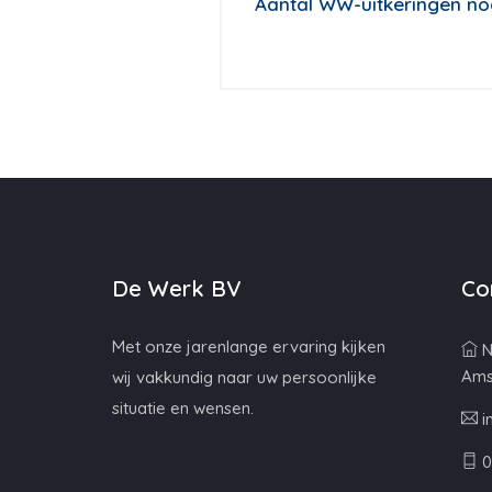
Aantal WW-uitkeringen no
De Werk BV
Co
Met onze jarenlange ervaring kijken
N
Ams
wij vakkundig naar uw persoonlijke
situatie en wensen.
i
0