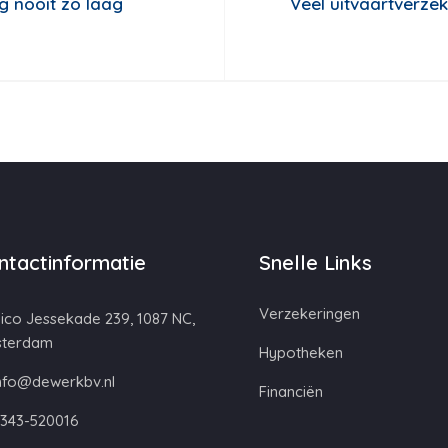
g nooit zo laag
Veel uitvaartverzek
ntactinformatie
Snelle Links
Verzekeringen
ico Jessekade 239, 1087 NC,
terdam
Hypotheken
nfo@dewerkbv.nl
Financiën
343-520016