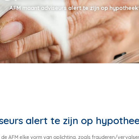
AFM maant adviseurs alert te zijn op hypothee
eurs alert te zijn op hypothe
de AFM elke vorm van oplichting, zoals frauderen/vervalse