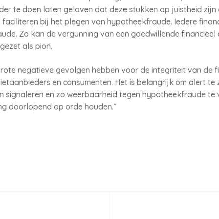
er te doen laten geloven dat deze stukken op juistheid zijn 
aciliteren bij het plegen van hypotheekfraude. Iedere financ
ude. Zo kan de vergunning van een goedwillende financieel 
ezet als pion.
te negatieve gevolgen hebben voor de integriteit van de fin
ietaanbieders en consumenten. Het is belangrijk om alert te z
n signaleren en zo weerbaarheid tegen hypotheekfraude te v
ing doorlopend op orde houden.”