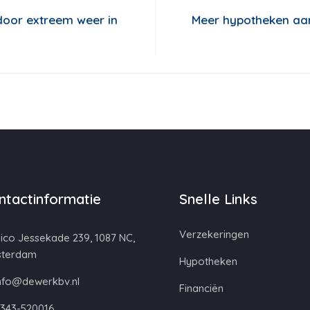
door extreem weer in
Meer hypotheken aan
ntactinformatie
Snelle Links
Verzekeringen
ico Jessekade 239, 1087 NC,
terdam
Hypotheken
nfo@dewerkbv.nl
Financiën
343-520016