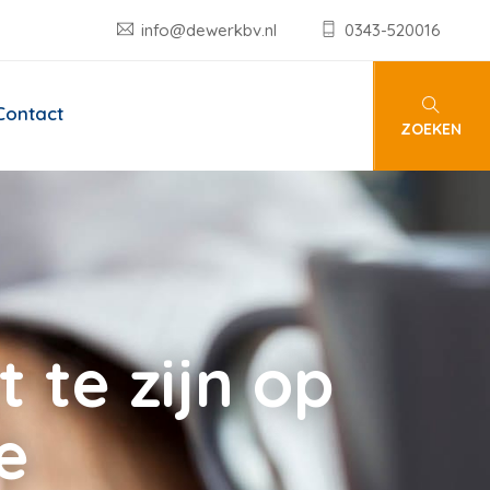
info@dewerkbv.nl
0343-520016
Contact
ZOEKEN
 te zijn op
e