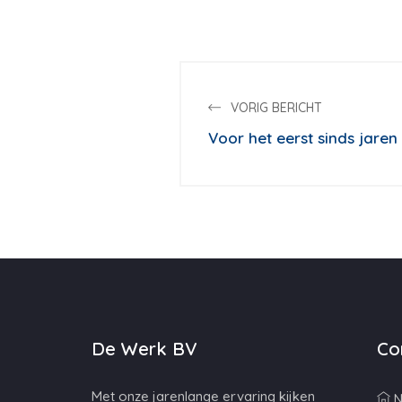
VORIG BERICHT
Voor het eerst sinds jare
De Werk BV
Co
Met onze jarenlange ervaring kijken
N