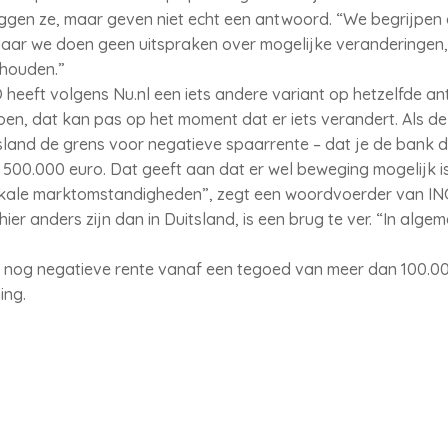
en ze, maar geven niet echt een antwoord. “We begrijpen 
ar we doen geen uitspraken over mogelijke veranderingen,
 houden.”
eft volgens Nu.nl een iets andere variant op hetzelfde a
n, dat kan pas op het moment dat er iets verandert. Als de 
sland de grens voor negatieve spaarrente – dat je de bank 
500.000 euro. Dat geeft aan dat er wel beweging mogelijk is
lokale marktomstandigheden”, zegt een woordvoerder van I
er anders zijn dan in Duitsland, is een brug te ver. “In algem
u nog negatieve rente vanaf een tegoed van meer dan 100.00
ing.