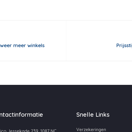
n weer meer winkels
Prijss
ntactinformatie
Snelle Links
Verzekeringen
ico Jessekade 239, 1087 NC,