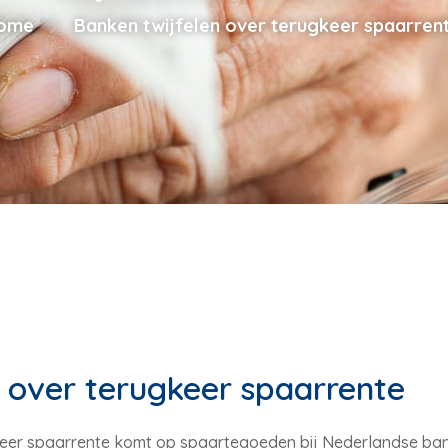
ome
Banken twijfelen over terugkeer spaarren
n over terugkeer spaarrente
t weer spaarrente komt op spaartegoeden bij Nederlandse b