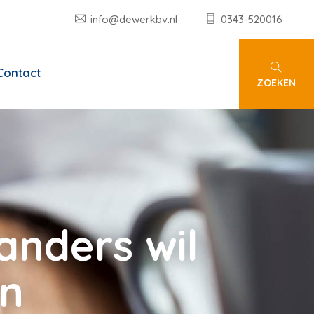
info@dewerkbv.nl
0343-520016
Contact
ZOEKEN
anders wil
en