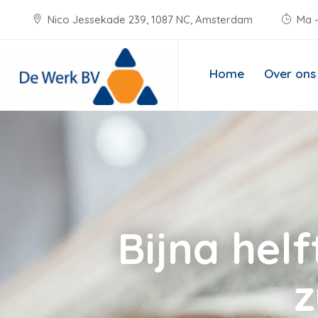
Nico Jessekade 239, 1087 NC, Amsterdam
Ma -
Home
Over ons
Bijna hel
z