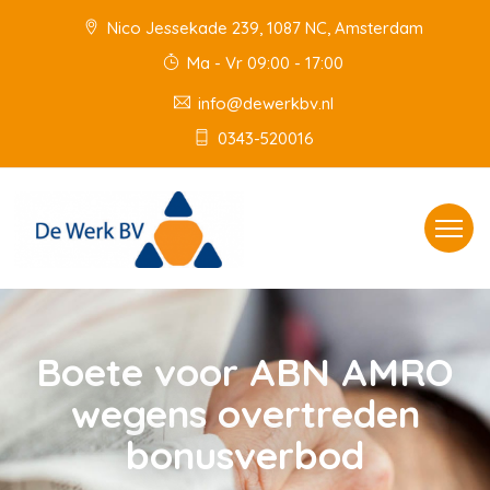
Nico Jessekade 239, 1087 NC, Amsterdam
Ma - Vr 09:00 - 17:00
info@dewerkbv.nl
0343-520016
Toggle
navigat
Boete voor ABN AMRO
wegens overtreden
bonusverbod