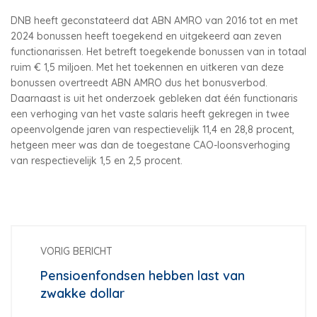
DNB heeft geconstateerd dat ABN AMRO van 2016 tot en met
2024 bonussen heeft toegekend en uitgekeerd aan zeven
functionarissen. Het betreft toegekende bonussen van in totaal
ruim € 1,5 miljoen. Met het toekennen en uitkeren van deze
bonussen overtreedt ABN AMRO dus het bonusverbod.
Daarnaast is uit het onderzoek gebleken dat één functionaris
een verhoging van het vaste salaris heeft gekregen in twee
opeenvolgende jaren van respectievelijk 11,4 en 28,8 procent,
hetgeen meer was dan de toegestane CAO-loonsverhoging
van respectievelijk 1,5 en 2,5 procent.
VORIG BERICHT
Pensioenfondsen hebben last van
zwakke dollar