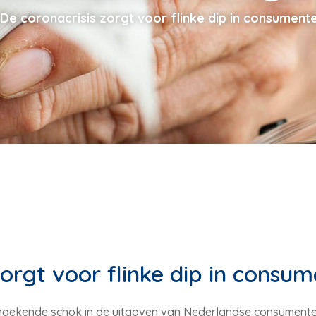
De coronacrisis zorgt voor flinke dip in consument
zorgt voor flinke dip in consu
ongekende schok in de uitgaven van Nederlandse consumente