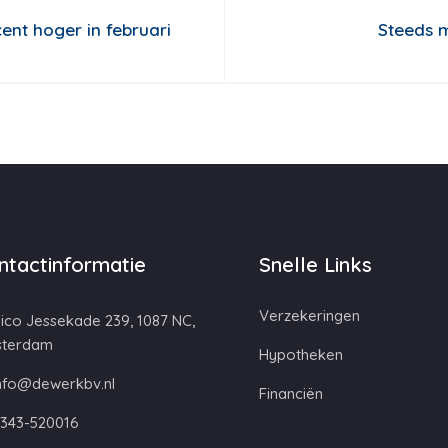
ent hoger in februari
Steeds m
ntactinformatie
Snelle Links
Verzekeringen
ico Jessekade 239, 1087 NC,
terdam
Hypotheken
nfo@dewerkbv.nl
Financiën
343-520016