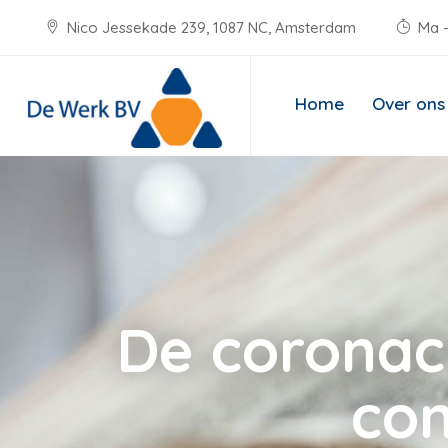
Nico Jessekade 239, 1087 NC, Amsterdam
Ma -
Home
Over ons
De coronacr
co