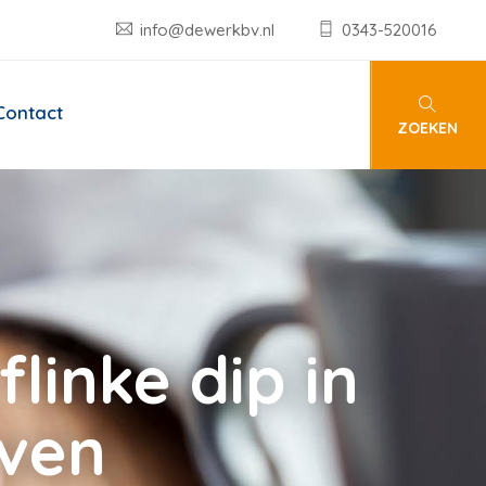
info@dewerkbv.nl
0343-520016
Contact
ZOEKEN
linke dip in
ven