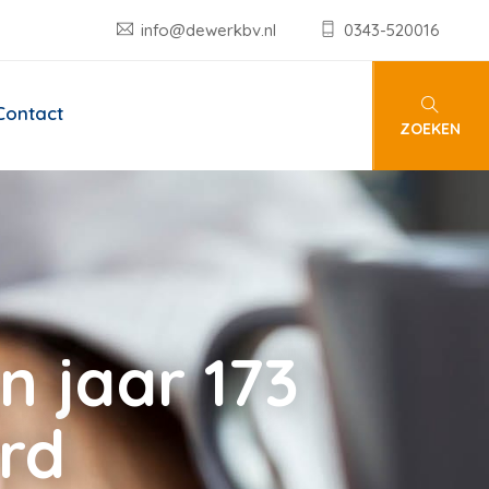
info@dewerkbv.nl
0343-520016
Contact
ZOEKEN
n jaar 173
rd