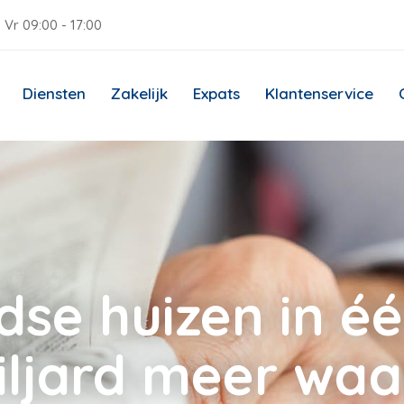
 Vr 09:00 - 17:00
Diensten
Zakelijk
Expats
Klantenservice
se huizen in éé
iljard meer waa