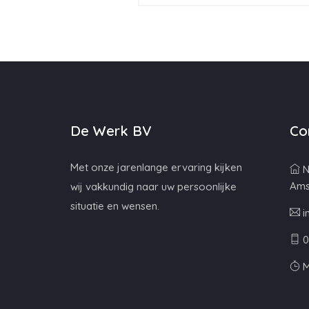
De Werk BV
Co
Met onze jarenlange ervaring kijken
N
Ams
wij vakkundig naar uw persoonlijke
situatie en wensen.
i
0
M