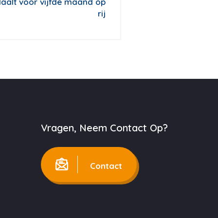
daalt voor vijfde maand op
rij
Vragen, Neem Contact Op?
Contact