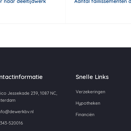
 naar deeltijdwerk
Aantal faillissementen 
ntactinformatie
Snelle Links
Verzekeringen
ico Jessekade 239, 1087 NC,
terdam
Hypotheken
nfo@dewerkbv.nl
Financiën
343-520016