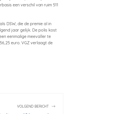
basis een verschil van ruim 511
ls DSW, die de premie al in
end jaar gelijk. De polis kost
n een eenmalige meevaller te
156,25 euro. VGZ verlaagt de
VOLGEND BERICHT