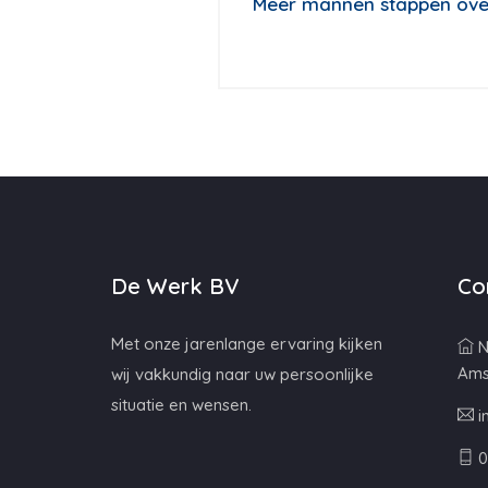
Meer mannen stappen over
De Werk BV
Co
Met onze jarenlange ervaring kijken
N
Ams
wij vakkundig naar uw persoonlijke
situatie en wensen.
i
0