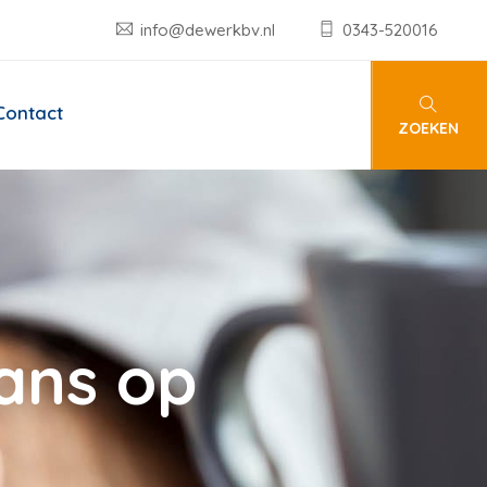
info@dewerkbv.nl
0343-520016
Contact
ZOEKEN
kans op