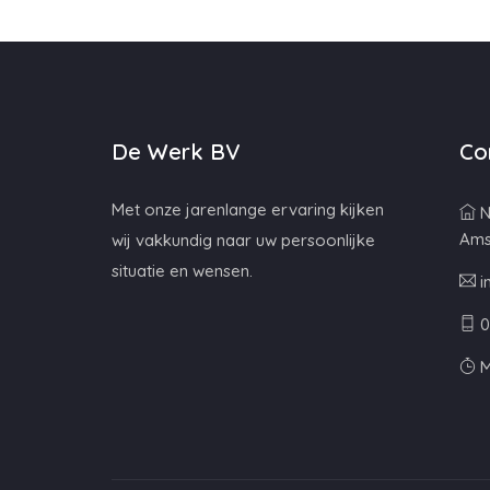
De Werk BV
Co
Met onze jarenlange ervaring kijken
N
Ams
wij vakkundig naar uw persoonlijke
situatie en wensen.
i
0
M