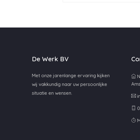
De Werk BV
Co
Met onze jarenlange ervaring kijken
N
Ams
wij vakkundig naar uw persoonlijke
situatie en wensen.
i
0
M