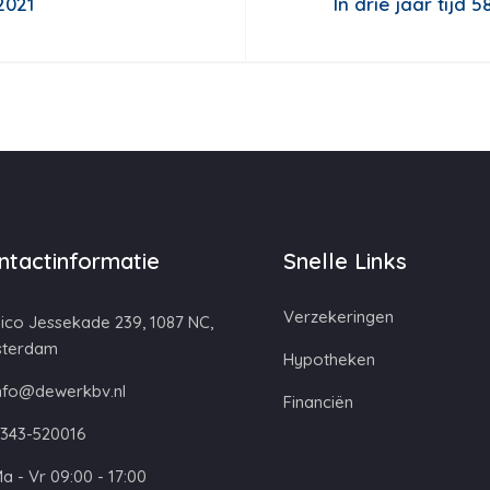
2021
In drie jaar tijd
ntactinformatie
Snelle Links
Verzekeringen
ico Jessekade 239, 1087 NC,
terdam
Hypotheken
nfo@dewerkbv.nl
Financiën
343-520016
a - Vr 09:00 - 17:00