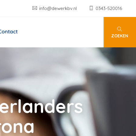
info@dewerkbv.nl
0343-520016
Contact
ZOEKEN
erlanders
rona