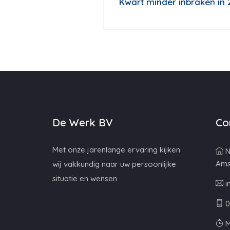
Kwart minder inbraken in 
De Werk BV
Co
Met onze jarenlange ervaring kijken
N
Ams
wij vakkundig naar uw persoonlijke
situatie en wensen.
i
0
M