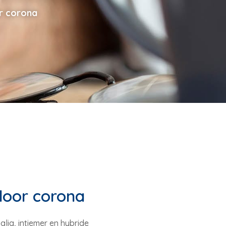
r corona
door corona
lig, intiemer en hybride