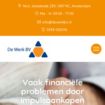
Nico Jessekade 239, 1087 NC, Amsterdam
Ma - Vr 09:00 - 17:00
info@dewerkbv.nl
0343-520016
Toggle
navigat
Vaak financiële
problemen door
impulsaankopen