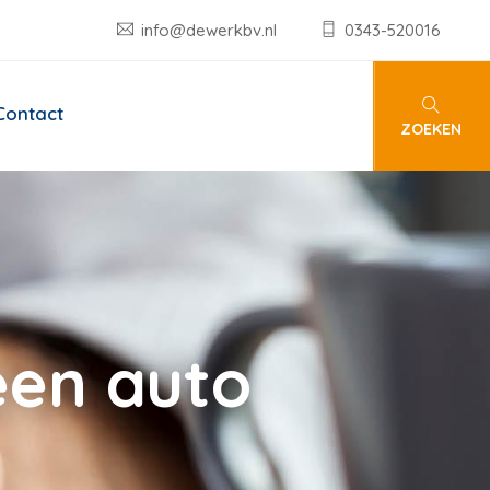
info@dewerkbv.nl
0343-520016
Contact
ZOEKEN
een auto