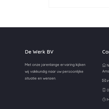
De Werk BV
Co
Met onze jarenlange ervaring kijken
N
Ams
wij vakkundig naar uw persoonlijke
situatie en wensen.
i
0
M