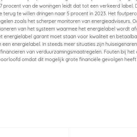
7 procent van de woningen leidt dat tot een verkeerd label. 
 terug te willen dringen naar 5 procent in 2023. Het foutp
elen zoals het scherper monitoren van energieadviseurs. Oo
tioneren van het systeem waarmee het energielabel wordt a
het energielabel garant moet staan voor kwaliteit en betaal
 een energielabel. In steeds meer situaties zijn huiseigenar
t financieren van verduurzamingsmaatregelen. Fouten bij het
eoorloofd omdat dit mogelijk grote financiële gevolgen heeft