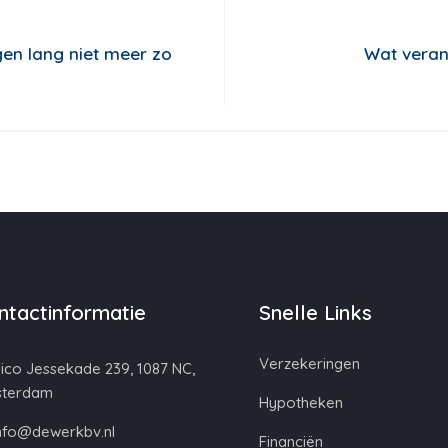
gen lang niet meer zo
Wat verand
ntactinformatie
Snelle Links
Verzekeringen
ico Jessekade 239, 1087 NC,
terdam
Hypotheken
nfo@dewerkbv.nl
Financiën