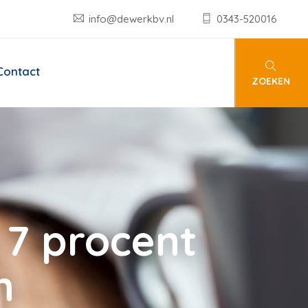
info@dewerkbv.nl
0343-520016
Contact
ZOEKEN
 7 procent
n