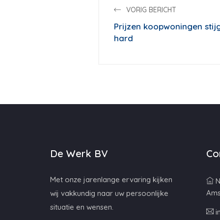
VORIG BERICHT
Prijzen koopwoningen stij
hard
De Werk BV
Co
Met onze jarenlange ervaring kijken
N
Ams
wij vakkundig naar uw persoonlijke
situatie en wensen.
i