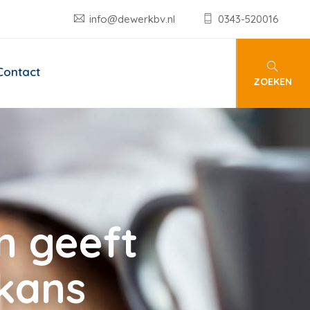
info@dewerkbv.nl
0343-520016
Contact
ZOEKEN
n geeft
kans