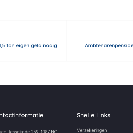
,5 ton eigen geld nodig
Ambtenarenpensioe
ntactinformatie
Snelle Links
Verzekeringen
ico Jessekade 239, 1087 NC,