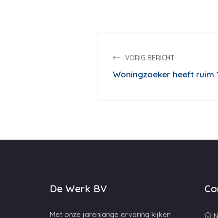
VORIG BERICHT
Woningzoeker heeft ruim 1
De Werk BV
Co
Met onze jarenlange ervaring kijken
N