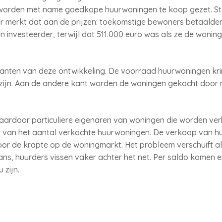
r worden met name goedkope huurwoningen te koop gezet. Sta
 merkt dat aan de prijzen: toekomstige bewoners betaalde
n investeerder, terwijl dat 511.000 euro was als ze de won
nten van deze ontwikkeling. De voorraad huurwoningen krim
jn. Aan de andere kant worden de woningen gekocht door m
aardoor particuliere eigenaren van woningen die worden ve
 van het aantal verkochte huurwoningen. De verkoop van h
oor de krapte op de woningmarkt. Het probleem verschuift al
ns, huurders vissen vaker achter het net. Per saldo komen e
 zijn.