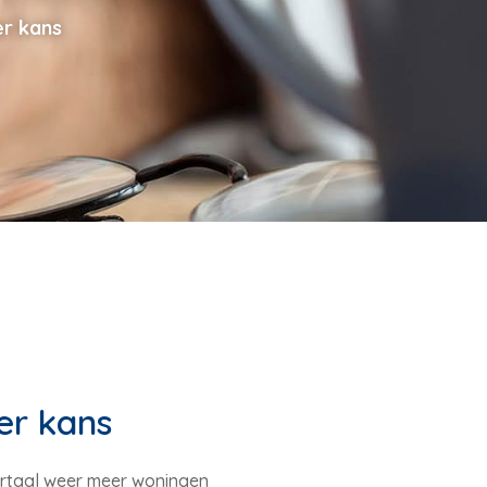
r kans
er kans
artaal weer meer woningen