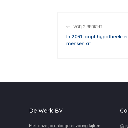
VORIG BERICHT
In 2031 loopt hypotheekre
mensen af
De Werk BV
Co
Met onze jarenlange ervaring kijken
N