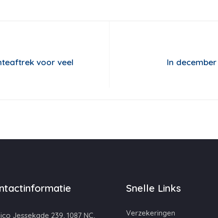
nteaftrek voor veel
In december
ntactinformatie
Snelle Links
Verzekeringen
ico Jessekade 239, 1087 NC,