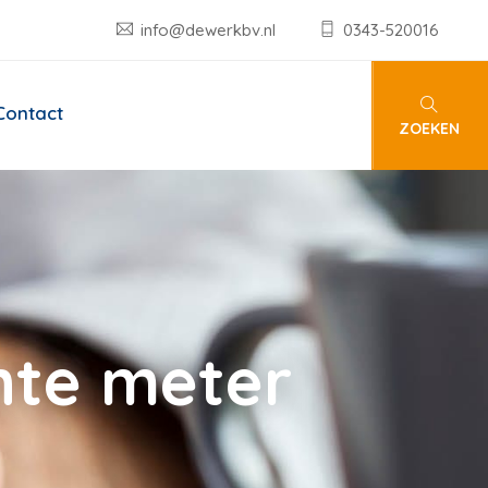
info@dewerkbv.nl
0343-520016
Contact
ZOEKEN
nte meter