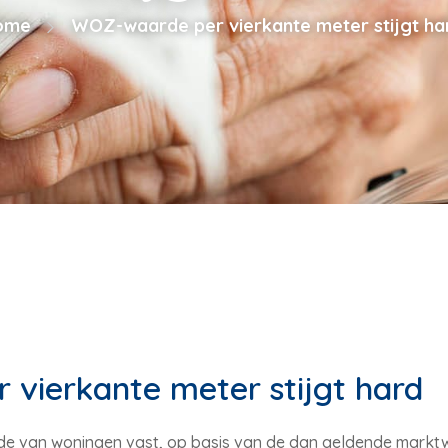
ome
WOZ-waarde per vierkante meter stijgt ha
vierkante meter stijgt hard
e van woningen vast, op basis van de dan geldende marktw