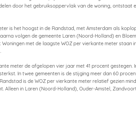
elen door het gebruiksoppervlak van de woning, ontstaat 
er is het hoogst in de Randstad, met Amsterdam als koplop
 Daarna volgen de gemeente Laren (Noord-Holland) en Bloeme
r. Woningen met de laagste WOZ per vierkante meter staan i
.
ante meter de afgelopen vier jaar met 41 procent gestegen. I
et sterkst. In twee gemeenten is de stijging meer dan 60 procen
 Randstad is de WOZ per vierkante meter relatief gezien min
nt. Alleen in Laren (Noord-Holland), Ouder-Amstel, Zandvo