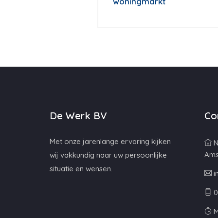
woningmarkt
De Werk BV
Co
Met onze jarenlange ervaring kijken
N
Ams
wij vakkundig naar uw persoonlijke
situatie en wensen.
i
0
M