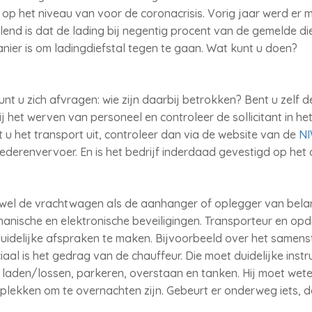
 op het niveau van voor de coronacrisis. Vorig jaar werd er m
end is dat de lading bij negentig procent van de gemelde dief
anier is om ladingdiefstal tegen te gaan. Wat kunt u doen?
unt u zich afvragen: wie zijn daarbij betrokken? Bent u zelf
j het werven van personeel en controleer de sollicitant in h
 u het transport uit, controleer dan via de website van de
N
ederenvervoer. En is het bedrijf inderdaad gevestigd op he
zowel de vrachtwagen als de aanhanger of oplegger van belan
nische en elektronische beveiligingen. Transporteur en op
idelijke afspraken te maken. Bijvoorbeeld over het samens
uciaal is het gedrag van de chauffeur. Die moet duidelijke inst
laden/lossen, parkeren, overstaan en tanken. Hij moet wete
 plekken om te overnachten zijn. Gebeurt er onderweg iets, d