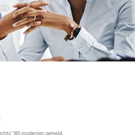
ona
a
lechts’ 185 incidenten gemeld.