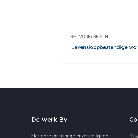
VORIG BERICHT
Levensloopbestendige wo
De Werk BV
Co
Met onze jarenlange ervaring kijken
N