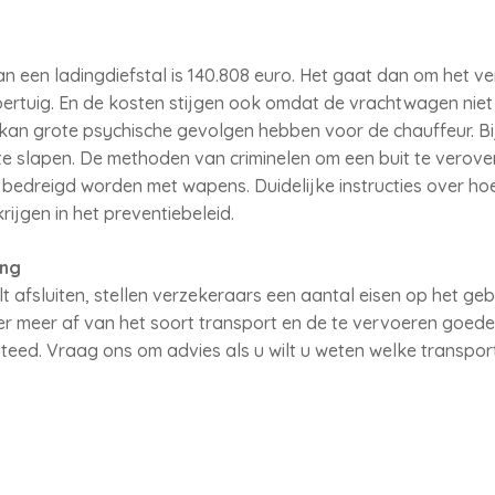
een ladingdiefstal is 140.808 euro. Het gaat dan om het ver
tuig. En de kosten stijgen ook omdat de vrachtwagen niet rij
 kan grote psychische gevolgen hebben voor de chauffeur. Bijv
g te slapen. De methoden van criminelen om een buit te vero
 bedreigd worden met wapens. Duidelijke instructies over ho
ijgen in het preventiebeleid.
ing
lt afsluiten, stellen verzekeraars een aantal eisen op het geb
 meer af van het soort transport en de te vervoeren goedere
steed. Vraag ons om advies als u wilt u weten welke transpor