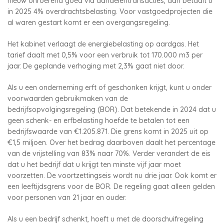
nieuw onroerend goed via aandelentransacties, dan betaalt u
in 2025 4% overdrachtsbelasting. Voor vastgoedprojecten die
al waren gestart komt er een overgangsregeling.
Het kabinet verlaagt de energiebelasting op aardgas. Het
tarief daalt met 0,5% voor een verbruik tot 170.000 m3 per
jaar. De geplande verhoging met 2,3% gaat niet door.
Als u een onderneming erft of geschonken krijgt, kunt u onder
voorwaarden gebruikmaken van de
bedrijfsopvolgingsregeling (BOR). Dat betekende in 2024 dat u
geen schenk- en erfbelasting hoefde te betalen tot een
bedrijfswaarde van €1.205.871. Die grens komt in 2025 uit op
€1,5 miljoen. Over het bedrag daarboven daalt het percentage
van de vrijstelling van 83% naar 70%. Verder verandert de eis
dat u het bedrijf dat u krijgt ten minste vijf jaar moet
voorzetten. De voortzettingseis wordt nu drie jaar. Ook komt er
een leeftijdsgrens voor de BOR. De regeling gaat alleen gelden
voor personen van 21 jaar en ouder.
Als u een bedrijf schenkt, hoeft u met de doorschuifregeling