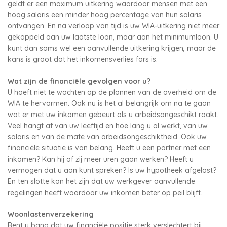
geldt er een maximum uitkering waardoor mensen met een
hoog salaris een minder hoog percentage van hun salaris
ontvangen. En na verloop van tijd is uw WIA-uitkering niet meer
gekoppeld aan uw laatste loon, maar aan het minimumloon. U
kunt dan soms wel een aanvullende uitkering krijgen, maar de
kans is groot dat het inkomensverlies fors is.
Wat zijn de financiële gevolgen voor u?
U hoeft niet te wachten op de plannen van de overheid om de
WIA te hervormen. Ook nu is het al belangrijk om na te gaan
wat er met uw inkomen gebeurt als u arbeidsongeschikt raakt.
Veel hangt af van uw leeftijd en hoe lang u al werkt, van uw
salaris en van de mate van arbeidsongeschiktheid. Ook uw
financiële situatie is van belang. Heeft u een partner met een
inkomen? Kan hij of zij meer uren gaan werken? Heeft u
vermogen dat u aan kunt spreken? Is uw hypotheek afgelost?
En ten slotte kan het zijn dat uw werkgever aanvullende
regelingen heeft waardoor uw inkomen beter op peil blijft.
Woonlastenverzekering
Bent u bang dat uw financiële positie sterk verslechtert bij