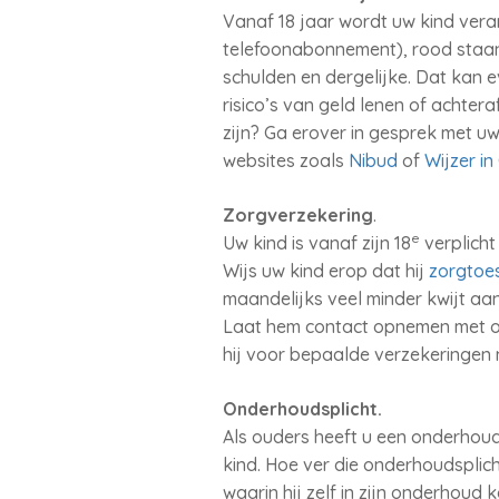
Vanaf 18 jaar wordt uw kind veran
telefoonabonnement), rood staan o
schulden en dergelijke. Dat kan e
risico’s van geld lenen of achtera
zijn? Ga erover in gesprek met uw 
websites zoals
Nibud
of
Wijzer i
Zorgverzekering
.
e
Uw kind is vanaf zijn 18
verplicht
Wijs uw kind erop dat hij
zorgtoe
maandelijks veel minder kwijt aan
Laat hem contact opnemen met ons 
hij voor bepaalde verzekeringen n
Onderhoudsplicht.
Als ouders heeft u een onderhoud
kind. Hoe ver die onderhoudsplich
waarin hij zelf in zijn onderhoud 