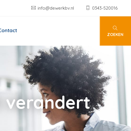
info@dewerkbv.nl
0343-520016
Contact
ZOEKEN
t verandert