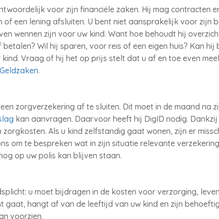
twoordelijk voor zijn financiële zaken. Hij mag contracten e
f een lening afsluiten. U bent niet aansprakelijk voor zijn 
ven wennen zijn voor uw kind. Want hoe behoudt hij overzicht 
f betalen? Wil hij sparen, voor reis of een eigen huis? Kan hi
kind. Vraag of hij het op prijs stelt dat u af en toe even me
n Geldzaken
.
 een zorgverzekering af te sluiten. Dit moet in de maand na z
slag
kan aanvragen. Daarvoor heeft hij DigID nodig. Dankzij 
 zorgkosten. Als u kind zelfstandig gaat wonen, zijn er miss
om te bespreken wat in zijn situatie relevante verzekeringe
og op uw polis kan blijven staan.
splicht: u moet bijdragen in de kosten voor verzorging, lev
t gaat, hangt af van de leeftijd van uw kind en zijn behoefti
kan voorzien.