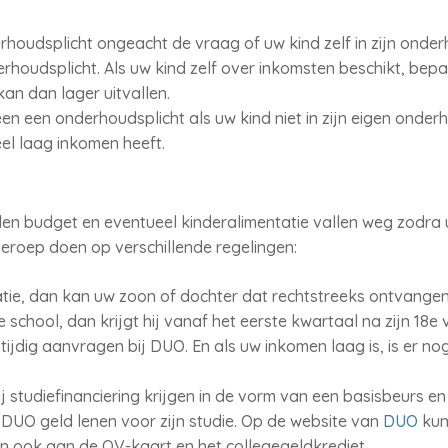
erhoudsplicht ongeacht de vraag of uw kind zelf in zijn onde
derhoudsplicht. Als uw kind zelf over inkomsten beschikt, bep
an dan lager uitvallen.
leen een onderhoudsplicht als uw kind niet in zijn eigen onde
eel laag inkomen heeft.
den budget en eventueel kinderalimentatie vallen weg zodra 
eroep doen op verschillende regelingen:
tatie, dan kan uw zoon of dochter dat rechtstreeks ontvangen
 school, dan krijgt hij vanaf het eerste kwartaal na zijn 18
j tijdig aanvragen bij DUO. En als uw inkomen laag is, is er 
ij studiefinanciering krijgen in de vorm van een basisbeurs 
j DUO geld lenen voor zijn studie. Op de website van
DUO
kun
n ook aan de OV-kaart en het collegegeldkrediet.