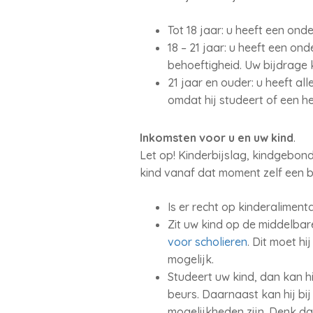
Tot 18 jaar: u heeft een ond
18 – 21 jaar: u heeft een on
behoeftigheid. Uw bijdrage k
21 jaar en ouder: u heeft al
omdat hij studeert of een h
Inkomsten voor u en uw kind
.
Let op! Kinderbijslag, kindgebon
kind vanaf dat moment zelf een b
Is er recht op kinderalimen
Zit uw kind op de middelbare
voor scholieren
. Dit moet hi
mogelijk.
Studeert uw kind, dan kan h
beurs. Daarnaast kan hij bi
mogelijkheden zijn. Denk da