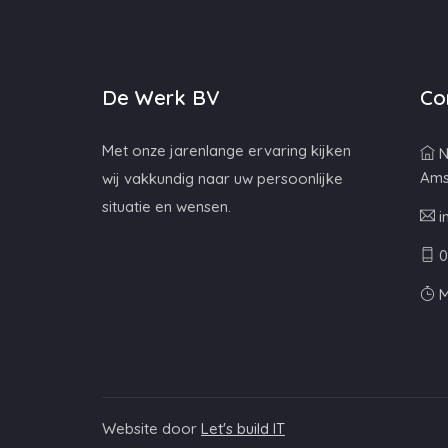
De Werk BV
Co
Met onze jarenlange ervaring kijken
N
Ams
wij vakkundig naar uw persoonlijke
situatie en wensen.
i
0
M
Website door
Let's build IT