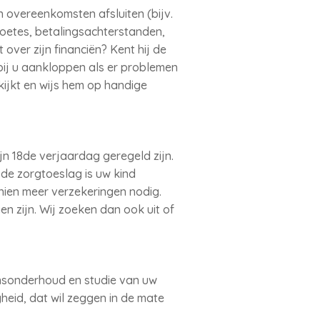
n overeenkomsten afsluiten (bijv.
boetes, betalingsachterstanden,
over zijn financiën? Kent hij de
j bij u aankloppen als er problemen
ekijkt en wijs hem op handige
ijn 18de verjaardag geregeld zijn.
de zorgtoeslag is uw kind
chien meer verzekeringen nodig.
n zijn. Wij zoeken dan ook uit of
ensonderhoud en studie van uw
gheid, dat wil zeggen in de mate