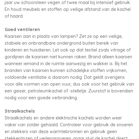
jaar uw schoorsteen vegen of twee maal bij intensief gebruik.
En houd meubels en stoffen op veilige afstand van de kachel
of haard.
Goed ventileren
Kaarsen aan in plaats van lampen? Zet ze op een veilige,
stabiele en onbrandbare ondergrond buiten bereik van
kinderen en huisdieren. Let ook op dat textiel zoals vitrage of
gordijnen de kaarsen niet kunnen raken. Brand alleen kaarsen
wanneer iemand in de ruimte aanwezig en wakker is. Bij het
branden van kaarsen kunnen schadelijke stoffen vrijkomen,
voldoende ventilatie is daarom nodig. Dat geldt overigens
voor alle vormen van open vuur, dus ook voor het gebruik van
een geiser, petroleumkachel of -stelletje. Zuurstof is bovendien
nodig voor een goede verbranding.
Straalkachels
Straalkachels en andere elektrische kachels worden weer
vaker van zolder gehaald. Controleer voor gebruik de snoeren
en stekkers van deze warmtebronnen en gebruik geen
stekkerdozen of verlengsnoeren, maar sluit de kachel direct