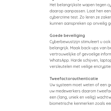
Het belangrijkste wapen tegen cy
daarop aanpassen. Laat hen een 
cybercrime test. Zo leren ze zake
kunnen aanspreken op onveilig g
Goede beveiliging
Cyberbewustzijn stimuleert u ook 
belangrijk. Maak back-ups van b
vertrouwelijke of gevoelige inf
WhatsApp. Harde schijven, laptop
versleutelen met veilige encrypti
Tweefactorauthenticatie
Uw systeem moet weten of een geb
uw medewerkers daarom tweefactor
een (lang, uniek en veilig) wacht
biometrische kenmerken zoals een