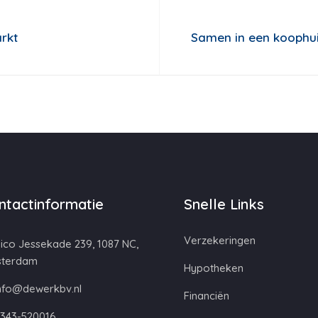
rkt
Samen in een koophuis
ntactinformatie
Snelle Links
Verzekeringen
ico Jessekade 239, 1087 NC,
terdam
Hypotheken
nfo@dewerkbv.nl
Financiën
343-520016