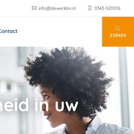
info@dewerkbv.nl
0343-520016
Contact
ZOEKEN
eid in uw