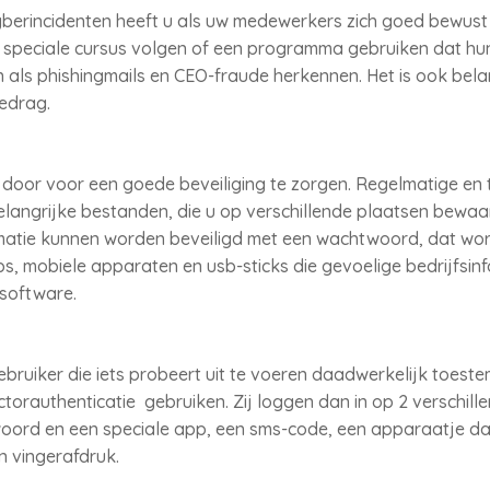
berincidenten heeft u als uw medewerkers zich goed bewust z
speciale cursus volgen of een programma gebruiken dat hun
n als phishingmails en CEO-fraude herkennen. Het is ook belan
edrag.
door voor een goede beveiliging te zorgen. Regelmatige en t
elangrijke bestanden, die u op verschillende plaatsen bewa
ormatie kunnen worden beveiligd met een wachtwoord, dat wo
s, mobiele apparaten en usb-sticks die gevoelige bedrijfsinf
esoftware.
ruiker die iets probeert uit te voeren daadwerkelijk toest
authenticatie gebruiken. Zij loggen dan in op 2 verschill
woord en een speciale app, een sms-code, een apparaatje dat
 vingerafdruk.