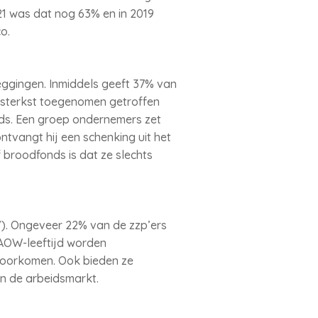
21 was dat nog 63% en in 2019
o.
ggingen. Inmiddels geeft 37% van
e sterkst toegenomen getroffen
nds. Een groep ondernemers zet
tvangt hij een schenking uit het
 broodfonds is dat ze slechts
). Ongeveer 22% van de zzp’ers
AOW-leeftijd worden
voorkomen. Ook bieden ze
in de arbeidsmarkt.