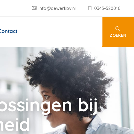
info@dewerkbv.nl
0343-520016
Contact
ZOEKEN
ssingen bij
heid