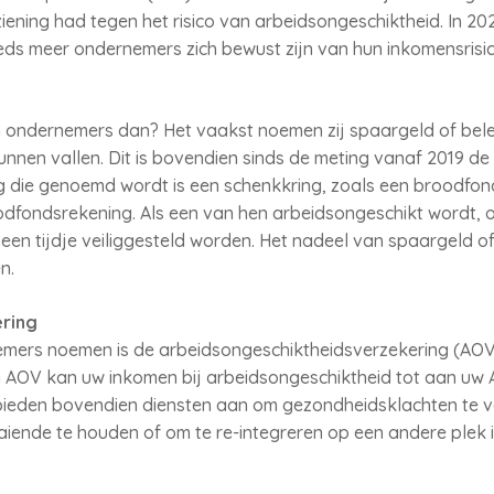
iening had tegen het risico van arbeidsongeschiktheid. In 20
eds meer ondernemers zich bewust zijn van hun inkomensrisic
n ondernemers dan? Het vaakst noemen zij spaargeld of bele
unnen vallen. Dit is bovendien sinds de meting vanaf 2019 d
g die genoemd wordt is een schenkkring, zoals een broodfo
fondsrekening. Als een van hen arbeidsongeschikt wordt, on
en tijdje veiliggesteld worden. Het nadeel van spaargeld of
n.
ring
emers noemen is de arbeidsongeschiktheidsverzekering (AOV
 AOV kan uw inkomen bij arbeidsongeschiktheid tot aan uw 
s bieden bovendien diensten aan om gezondheidsklachten te 
aiende te houden of om te re-integreren op een andere plek 