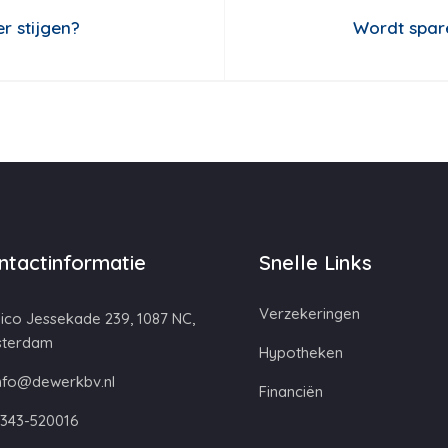
r stijgen?
Wordt spar
ntactinformatie
Snelle Links
Verzekeringen
ico Jessekade 239, 1087 NC,
terdam
Hypotheken
nfo@dewerkbv.nl
Financiën
343-520016