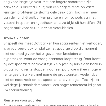
nog voor lange tijd vast. Met een hogere spaarrente zijn
banken dus direct duur uit, van een hogere rente op vaste
leningen profiteren ze slechts geleidelijk aan. Toch is er meer
aan de hand. Grootbanken profiteren ruimschoots van het
verschil in spaar- en hypotheekrente, zo blijkt uit hun cijfers. Zij
zagen stuk voor stuk hun winst verdubbelen.
Trouwe klanten
Er speelt dus meer. Dat banken hun spaarrentes niet verhogen,
is bijvoorbeeld ook omdat ze het spaargeld op dit moment
niet echt nodig voor het uitgeven van kredieten en
hypotheken. Want de vraag daarnaar loopt terug. Daar komt
bij dat spaarders honkvast zijn. Ze blijven bij hun eigen bank in
plaats van over te stappen naar een partij die wél een hogere
rente geeft. Banken, met name de grootbanken, voelen dus
niet de noodzaak om de spaarrente te verhogen. Toch zijn er
wel degelijk aanbieders waar u een hoger rendement krijgt op
uw spaarrekening.
Rente en voorwaarden
Als u serieus werk wilt maken van vermogensvorming, kunt u