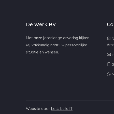
De Werk BV
Co
Met onze jarenlange ervaring kijken
N
Ams
wij vakkundig naar uw persoonlijke
situatie en wensen.
i
0
M
Website door
Let's build IT