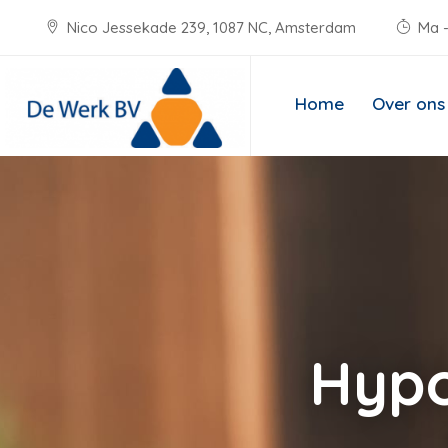
Nico Jessekade 239, 1087 NC, Amsterdam
Ma -
Home
Over ons
Hypo