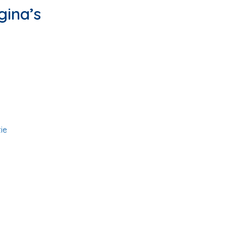
gina’s
ie