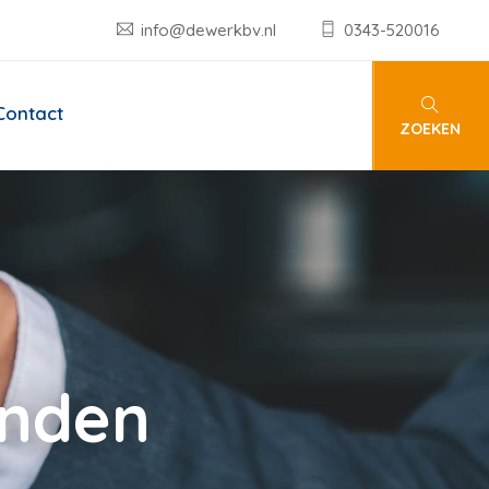
info@dewerkbv.nl
0343-520016
Contact
ZOEKEN
anden