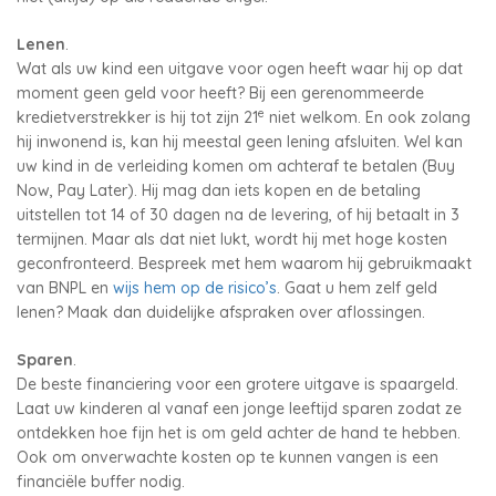
Lenen
.
Wat als uw kind een uitgave voor ogen heeft waar hij op dat
moment geen geld voor heeft? Bij een gerenommeerde
e
kredietverstrekker is hij tot zijn 21
niet welkom. En ook zolang
hij inwonend is, kan hij meestal geen lening afsluiten. Wel kan
uw kind in de verleiding komen om achteraf te betalen (Buy
Now, Pay Later). Hij mag dan iets kopen en de betaling
uitstellen tot 14 of 30 dagen na de levering, of hij betaalt in 3
termijnen. Maar als dat niet lukt, wordt hij met hoge kosten
geconfronteerd. Bespreek met hem waarom hij gebruikmaakt
van BNPL en
wijs hem op de risico’s
. Gaat u hem zelf geld
lenen? Maak dan duidelijke afspraken over aflossingen.
Sparen
.
De beste financiering voor een grotere uitgave is spaargeld.
Laat uw kinderen al vanaf een jonge leeftijd sparen zodat ze
ontdekken hoe fijn het is om geld achter de hand te hebben.
Ook om onverwachte kosten op te kunnen vangen is een
financiële buffer nodig.