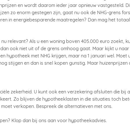
nprijzen en wordt daarom ieder jaar opnieuw vastgesteld. Dit
ijzen zo enorm gestegen zijn, gaat nu ook de NHG-grens fo
steren in energiebesparende maatregelen? Dan mag het totaal
 nu relevant? Als u een woning boven 405.000 euro zoekt, k
dan ook niet uit of de grens omhoog gaat. Maar kijkt u naar 
en hypotheek met NHG krijgen, maar na 1 januari wel. Moet 
og stijgen en dan is snel kopen gunstig. Maar huizenprijze
nciële zekerheid. U kunt ook een verzekering afsluiten die bij 
keert. Zo blijven de hypotheeklasten in die situaties toch be
 moet verkopen. Bespreek de alternatieven met ons.
open? Klop dan bij ons aan voor hypotheekadvies.