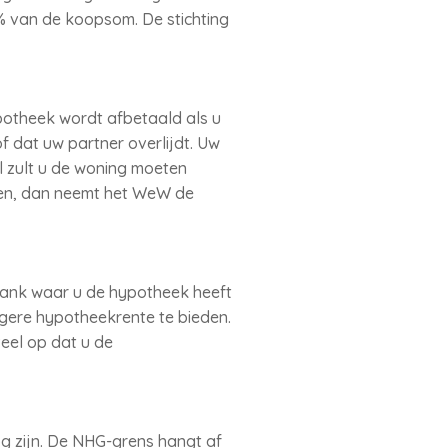
 van de koopsom. De stichting
potheek wordt afbetaald als u
f dat uw partner overlijdt. Uw
l zult u de woning moeten
ren, dan neemt het WeW de
 bank waar u de hypotheek heeft
agere hypotheekrente te bieden.
veel op dat u de
g zijn. De NHG-grens hangt af