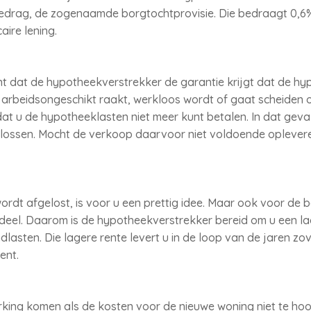
drag, de zogenaamde borgtochtprovisie. Die bedraagt 0,6%
ire lening.
t dat de hypotheekverstrekker de garantie krijgt dat de hy
 u arbeidsongeschikt raakt, werkloos wordt of gaat scheiden o
at u de hypotheeklasten niet meer kunt betalen. In dat geva
 lossen. Mocht de verkoop daarvoor niet voldoende opleve
rdt afgelost, is voor u een prettig idee. Maar ook voor de
rdeel. Daarom is de hypotheekverstrekker bereid om u een l
dlasten. Die lagere rente levert u in de loop van de jaren zo
ent.
king komen als de kosten voor de nieuwe woning niet te hoo