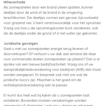
Milieuschade
.
Als zonnepanelen door een brand uiteen spatten, kunnen
deeltjes door de wind of de brand in de omgeving
terechtkomen. Die deeltjes vormen een gevaar, bijvoorbeeld
voor grazend vee. U bent verantwoordelijk voor het opruimen.
Vraag ons hoe u die opruimingskosten kunt verzekeren, ook
als de deeltjes onder de grond of in het water zijn gekomen.
Juridische gevolgen
.
Gaat u met uw zonnepanelen energie terug leveren of
doorverkopen? Of verhuurt u uw dak aan iemand die daar
voor commerciële doelen zonnepanelen op plaatst? Dan is er
sprake van een nieuwe bedrijfsactiviteit. Vraag ons of uw
aansprakelijkheidsverzekering voor bedrijven (AVB) dan moet
worden aangepast. En bespreek ook met ons wat de
juridische risico’s zijn. Misschien is het goed om de
rechtsbijstandverzekering aan te passen.
Er komt dus heel wat bij kijken als u zonnepanelen laat
installeren. Bovendien moeten verzekeringen worden
aangepast of afgesloten. Laat ons u daarover adviseren.