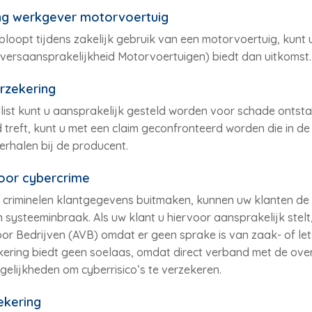
ing werkgever motorvoertuig
oopt tijdens zakelijk gebruik van een motorvoertuig, kunt 
rsaansprakelijkheid Motorvoertuigen) biedt dan uitkomst.
rzekering
illist kunt u aansprakelijk gesteld worden voor schade ontst
 treft, kunt u met een claim geconfronteerd worden die in de 
verhalen bij de producent.
oor cybercrime
 criminelen klantgegevens buitmaken, kunnen uw klanten de
n systeeminbraak. Als uw klant u hiervoor aansprakelijk stelt
or Bedrijven (AVB) omdat er geen sprake is van zaak- of le
kering biedt geen soelaas, omdat direct verband met de o
elijkheden om cyberrisico’s te verzekeren.
ekering