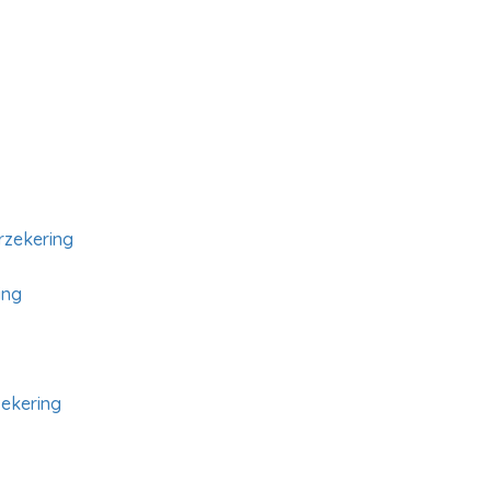
rzekering
ing
zekering