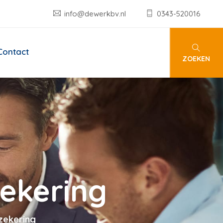
info@dewerkbv.nl
0343-520016
Contact
ZOEKEN
zekering
zekering