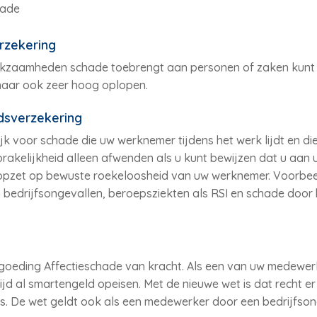
hade
rzekering
kzaamheden schade toebrengt aan personen of zaken kunt u
maar ook zeer hoog oplopen.
dsverzekering
k voor schade die uw werknemer tijdens het werk lijdt en die 
kelijkheid alleen afwenden als u kunt bewijzen dat u aan u
 opzet op bewuste roekeloosheid van uw werknemer. Voorbe
 bedrijfsongevallen, beroepsziekten als RSI en schade door b
ergoeding Affectieschade van kracht. Als een van uw medewe
ltijd al smartengeld opeisen. Met de nieuwe wet is dat recht 
rs. De wet geldt ook als een medewerker door een bedrijfsong