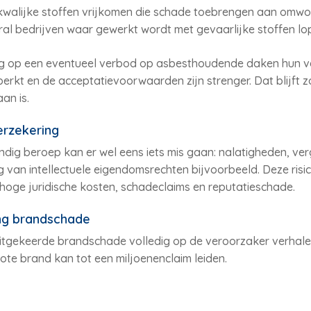
kwalijke stoffen vrijkomen die schade toebrengen aan omwon
al bedrijven waar gewerkt wordt met gevaarlijke stoffen lop
g op een eventueel verbod op asbesthoudende daken hun v
erkt en de acceptatievoorwaarden zijn strenger. Dat blijft 
an is.
erzekering
andig beroep kan er wel eens iets mis gaan: nalatigheden, ver
 van intellectuele eigendomsrechten bijvoorbeeld. Deze ris
oge juridische kosten, schadeclaims en reputatieschade.
ing brandschade
tgekeerde brandschade volledig op de veroorzaker verhalen.
ote brand kan tot een miljoenenclaim leiden.