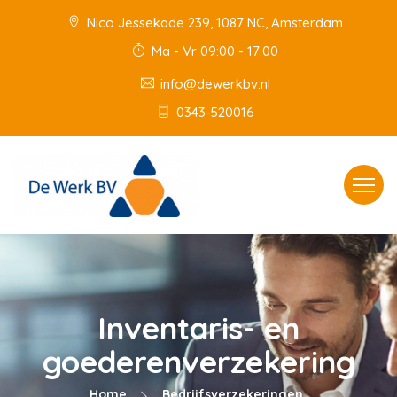
Nico Jessekade 239, 1087 NC, Amsterdam
Ma - Vr 09:00 - 17:00
info@dewerkbv.nl
0343-520016
Toggle
navigat
Inventaris- en
goederenverzekering
Home
Bedrijfsverzekeringen