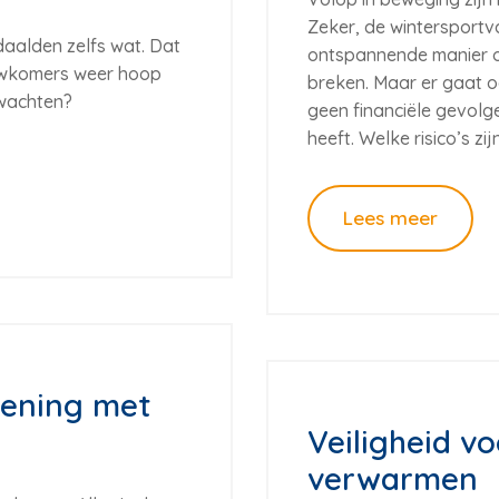
Zeker, de wintersportva
daalden zelfs wat. Dat
ontspannende manier om
euwkomers weer hoop
breken. Maar er gaat o
 wachten?
geen financiële gevolg
heeft. Welke risico’s zij
Lees meer
ening met
Veiligheid vo
verwarmen