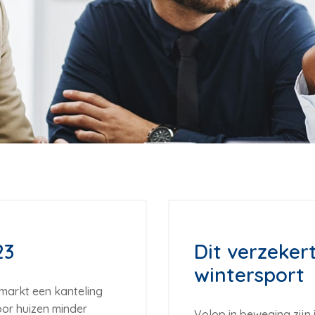
23
Dit verzeker
wintersport
markt een kanteling
or huizen minder
Volop in beweging zijn 