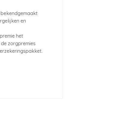
es bekendgemaakt
rgelijken en
 premie het
n de zorgpremies
verzekeringspakket.